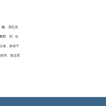
 巍、
高忆先
秉辉、刘 红
法省、孙佳宁
袁岗华、曾志军