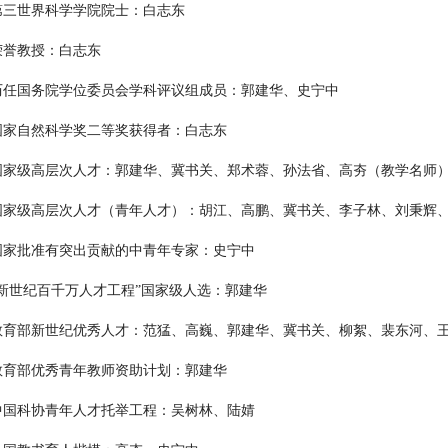
第三世界科学学院院士：白志东
荣誉教授：白志东
历任国务院学位委员会学科评议组成员：郭建华、史宁中
国家自然科学奖二等奖获得者：白志东
国家级高层次人才：
郭建华
、冀书关、郑术蓉
、
孙法省
、
高夯（教学名师
国家级高层次人才（青年人才）：
胡江、高鹏
、
冀书关、李子林
、
刘秉辉
国家批准有突出贡献的中青年专家：史宁中
“新世纪百千万人才工程”国家级人选：郭建华
教育部新世纪优秀人才：范猛、高巍、郭建华、冀书关
、
柳絮、裴东河、
教育部优秀青年教师资助计划：郭建华
中国科协青年人才托举工程：吴树林、陆婧