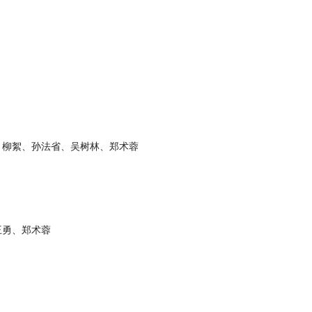
）
、柳絮、孙法省
、
吴树林、郑术蓉
王勇、郑术蓉