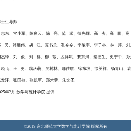
博士生导师
白志东、常小军、陈良云、陈 亮、范 猛、扶先辉、
高 夯、高 鹏
、
高
郭 民
、
韩继伟、胡 江、冀书关、孔令令、李敬宇、李子林、林 萍、刘
刘杰锋
、
刘 俊、刘 群、柳 絮、孟祥斌、裴东河、秦德生、史宁中、孙
王晓飞
、
王 勇、魏庆萌、吴树林、邢佳敏、徐东坡、徐英祥、杨青山、
张发泽
、
张国敬、张凯军、郑术蓉、朱文圣
025年2月 数学与统计学院 提供
©2019 东北师范大学数学与统计学院 版权所有