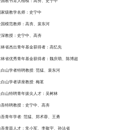
全国教书育人楷模：
高夯
、
史宁中
国家级教学名师：史宁中
全国模范教师：高夯、裴东河
资深教授：史宁中、高夯
吉林省杰出青年基金获得者：高忆先
吉林省优秀青年基金获得者：魏庆萌、陈博超
长白山学者特聘教授: 范猛、裴东河
长白山学者讲座教授: 梅茗
长白山特聘青年拔尖人才：吴树林
仿吾特聘教授：史宁中、高夯
仿吾青年学者: 范猛、郑术蓉、王勇
仿吾青苗人才：常小军、李敬宇、孙法省