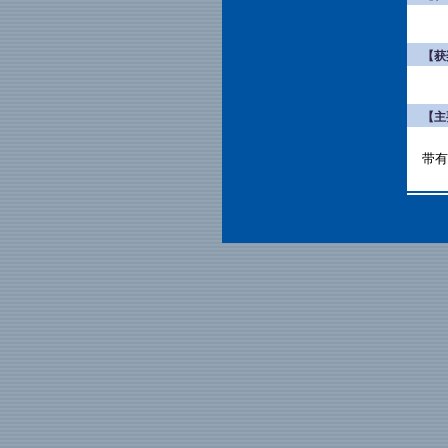
【获
【主
带有