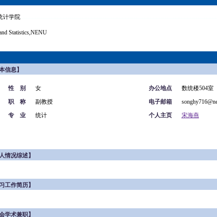
统计学院
and Statistics,NENU
本信息】
性 别
女
办公地点
数统楼504室
职 称
副教授
电子邮箱
songhy716@ne
专 业
统计
个人主页
宋海燕
人情况综述】
习工作简历】
会学术兼职】