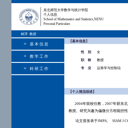
东北师范大学数学与统计学院
个人信息
School of Mathematics and Statistics,NENU
Personal Particulars
林萍 教授
【基本信息】
基本信息
性 别
女
教学工作
职 称
教授
专 业
运筹学与控制论
科研工作
【个人情况综述】
2004年留校任教，2007年获东
教授。研究兴趣为偏微分方程能控
论文曾发表于JMPA、
SIAM J 