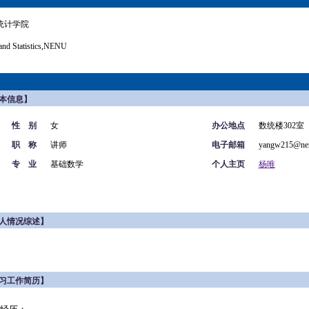
统计学院
and Statistics,NENU
本信息】
性 别
女
办公地点
数统楼302室
职 称
讲师
电子邮箱
yangw215@nen
专 业
基础数学
个人主页
杨唯
人情况综述】
习工作简历】