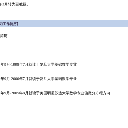
0年3月转为副教授。
习工作简历】
简历:
94年9月-1998年7月就读于复旦大学基础数学专业
98年9月-2000年7月就读于复旦大学基础数学专业
00年9月-2005年8月就读于美国明尼苏达大学数学专业偏微分方程方向