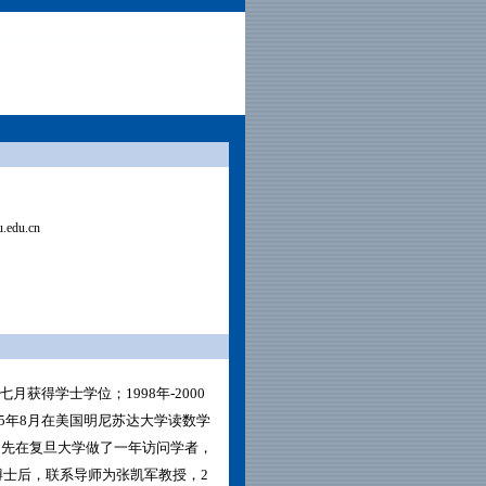
.edu.cn
月获得学士学位；1998年-2000
005年8月在美国明尼苏达大学读数学
国，先在复旦大学做了一年访问学者，
博士后，联系导师为张凯军教授，2