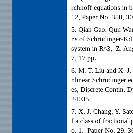
rchhoff equations in 
12, Paper No. 358, 30
5. Qian Gao, Qun Wang
ns of Schrödinger-K
system in R^3, Z. An
7, 17 pp.
6. M. T. Liu and X. J
nlinear Schrodinger eq
es,
Discrete Contin. D
24035.
7. X. J. Chang, Y. S
f a class of fractional
o. 1,
Paper No. 29, 3