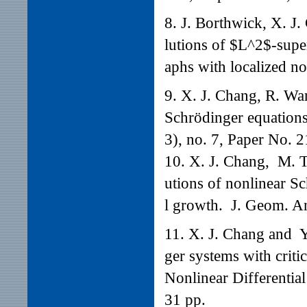
8. J. Borthwick, X. J
lutions of $L^2$-supe
aphs with localized n
9. X. J. Chang, R. W
Schrödinger equations
3), no. 7, Paper No. 2
10. X. J. Chang, M. T
utions of nonlinear Sc
l growth. J. Geom. An
11. X. J. Chang and Y
ger systems with criti
Nonlinear Differentia
31 pp.