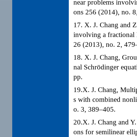
near problems involvin
ons 256 (2014), no. 
17. X
. J. Chang and 
involving a fractional
26 (2013), no. 2, 479
18. X. J. Chang, Groun
nal Schrödinger equat
pp.
19.X. J. Chang, Multip
s with combined nonl
o. 3, 389–405.
20.X. J. Chang and Y. 
ons for semilinear ell