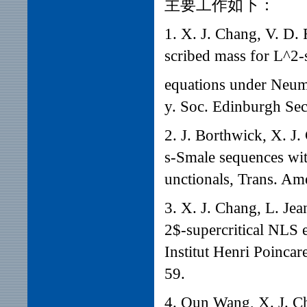
主要工作如下：
1. X. J. Chang, V. D.
scribed mass for L^2-
equations under Neum
y. Soc. Edinburgh Sec
2.
J. Borthwick, X. J
s-Smale sequences wit
unctionals, Trans. Am
3.
X. J. Chang, L. Jea
2$-supercritical NLS 
Institut Henri Poinca
59.
4. Qun Wang, X. J. Ch