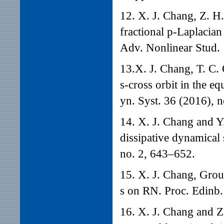
12. X. J. Chang, Z. H
fractional p-Laplacia
Adv. Nonlinear Stud. 
13.X. J. Chang, T. C. 
s-cross orbit in the e
yn. Syst. 36 (2016), 
14. X. J. Chang and Y.
dissipative dynamical
no. 2, 643–652.
15. X. J. Chang, Grou
s on RN. Proc. Edinb.
16. X. J. Chang and Z