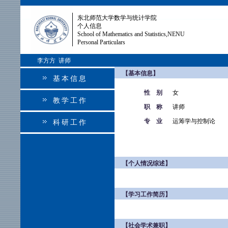
东北师范大学数学与统计学院
个人信息
School of Mathematics and Statistics,NENU
Personal Particulars
李方方 讲师
【基本信息】
基本信息
性 别
女
教学工作
职 称
讲师
专 业
运筹学与控制论
科研工作
【个人情况综述】
【学习工作简历】
【社会学术兼职】