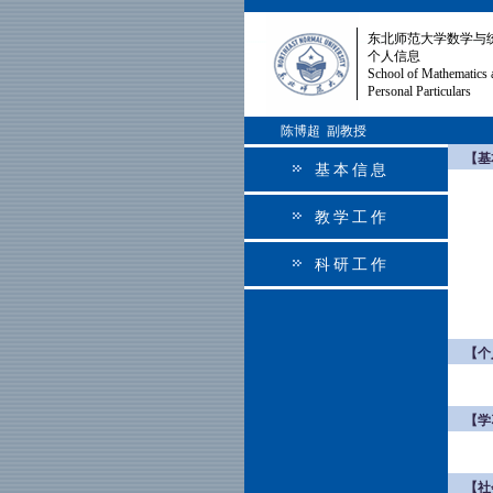
东北师范大学数学与
个人信息
School of Mathematics 
Personal Particulars
陈博超 副教授
【基
基本信息
教学工作
科研工作
【个
【学
【社