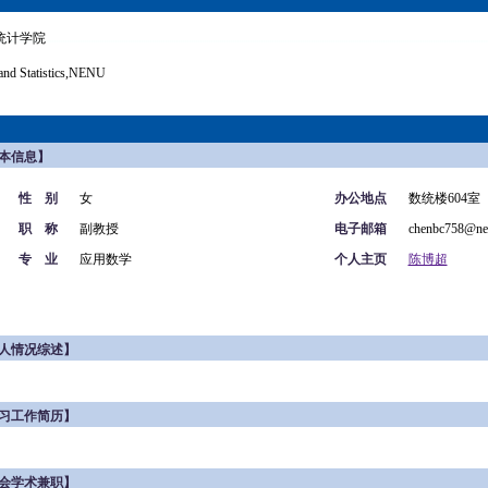
统计学院
and Statistics,NENU
本信息】
性 别
女
办公地点
数统楼604室
职 称
副教授
电子邮箱
chenbc758@ne
专 业
应用数学
个人主页
陈博超
人情况综述】
习工作简历】
会学术兼职】