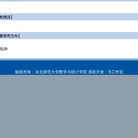
奖情况】
要研究方向】
拓朴
π
版权所有：东北师范大学数学与统计学院 系统开发：
工作室