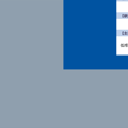
【获
【主
低维