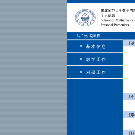
东北师范大学数学与
个人信息
School of Mathematics 
Personal Particulars
沈广艳 副教授
【基
基本信息
教学工作
科研工作
【个
【学
【社