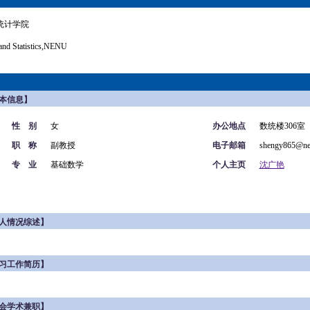
统计学院
and Statistics,NENU
本信息】
性 别
女
办公地点
数统楼306室
职 称
副教授
电子邮箱
shengy865@ne
专 业
基础数学
个人主页
沈广艳
人情况综述】
习工作简历】
会学术兼职】