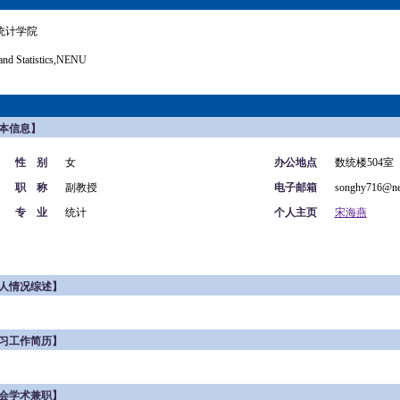
统计学院
and Statistics,NENU
本信息】
性 别
女
办公地点
数统楼504室
职 称
副教授
电子邮箱
songhy716@ne
专 业
统计
个人主页
宋海燕
人情况综述】
习工作简历】
会学术兼职】