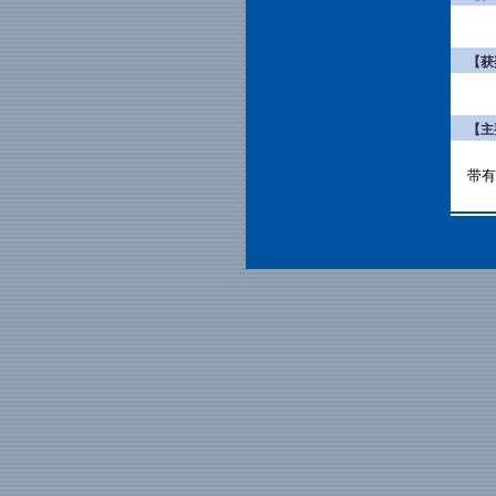
【获
【主
带有