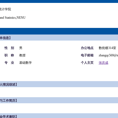
统计学院
and Statistics,NENU
本信息】
性 别
男
办公地点
数统楼314室
职 称
教授
电子邮箱
zhangqc569@n
专 业
基础数学
个人主页
张庆成
人情况综述】
习工作简历】
会学术兼职】