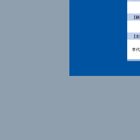
【获
【主
李代