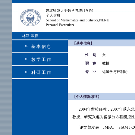
东北师范大学数学与统计学院
个人信息
School of Mathematics and Statistics,NENU
Personal Particulars
林萍 教授
【基本信息】
基本信息
性 别
女
教学工作
职 称
教授
专 业
运筹学与控制论
科研工作
【个人情况综述】
2004年留校任教，2007年获东
教授。研究兴趣为偏微分方程能控
论文曾发表于JMPA、
SIAM J 