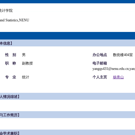
统计学院
and Statistics,NENU
本信息】
性 别
男
办公地点
数统楼404室
职 称
副教授
电子邮箱
yangqs431@nenu.edu.cn;ya
专 业
统计
个人主页
杨青山
人情况综述】
习工作简历】
会学术兼职】