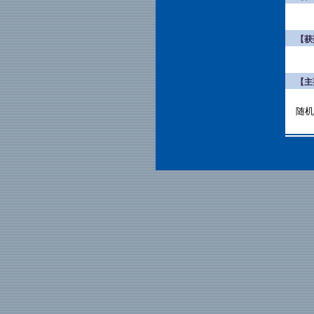
【获
【主
随机