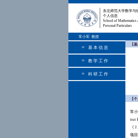
东北师范大学数学与
个人信息
School of Mathematics 
Personal Particulars
常小军 教授
【基
基本信息
教学工作
科研工作
【个
常小
itut
《 J
项目