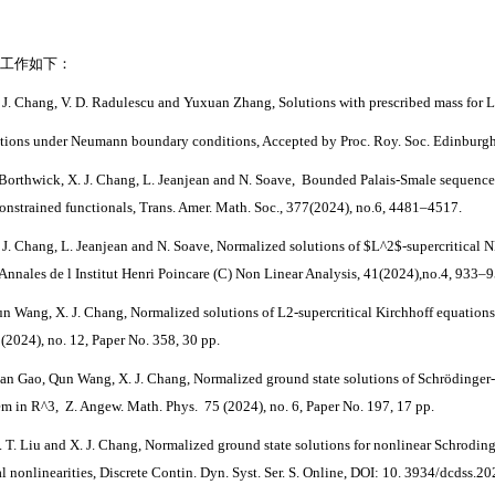
工作如下：
. J. Chang, V. D. Radulescu and Yuxuan Zhang, Solutions with prescribed mass for 
tions under Neumann boundary conditions, Accepted by Proc. Roy. Soc. Edinburgh
 Borthwick, X. J. Chang, L. Jeanjean and N. Soave, Bounded Palais-Smale sequence
onstrained functionals, Trans. Amer. Math. Soc.,
377(2024), no.6,
4481–4517.
 J. Chang, L. Jeanjean and N. Soave,
Normalized solutions of $L^2$-supercritical 
Annales de l Institut Henri Poincare (C) Non Linear Analysis, 41(2024),no.4,
933–9
un Wang, X. J. Chang, Normalized solutions of L2-supercritical Kirchhoff equatio
4 (2024), no. 12, Paper No. 358, 30 pp.
ian Gao, Qun Wang, X. J. Chang, Normalized ground state solutions of Schrödinge
em in R^3, Z. Angew. Math. Phys. 75 (2024), no. 6, Paper No. 197, 17 pp.
. T. Liu and X. J. Chang, Normalized ground state solutions for nonlinear Schrodin
al nonlinearities,
Discrete Contin. Dyn. Syst. Ser. S. Online, DOI: 10. 3934/dcdss.2