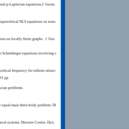
ional p-Laplacian equations,
J. Geom.
supercritical NLS equations on nonc
ons on locally finite graphs. J. Geo
ar Schrödinger equations involving e
itical frequency for infinite attract
31 pp.
acian problems.
the equal-mass three-body problem. Di
mical systems. Discrete Contin. Dyn.