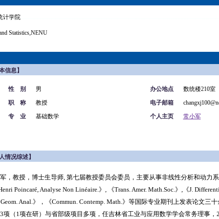
统计学院
and Statistics,NENU
本信息】
性 别
男
办公地点
数统楼210室
职 称
教授
电子邮箱
changxj100@ne
专 业
基础数学
个人主页
常小军
人情况综述】
军，教授，博士生导师,
第七届教授委员会委员，
主要从事非线性分析和动力系统的研究
 Henri Poincaré, Analyse Non Linéaire.》, 《Trans. Amer. Math.Soc.》,《J. Differe
. Geom. Anal.》，《Commun. Contemp. Math.》等国际专业期刊上发表论文
3项（1项在研）与省部级项目多项，
任吉林省工业与应用数学学会常务理事，2