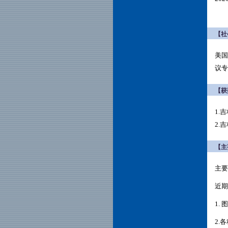
【社
美国
议专
【获
1.
2.
【主
主要
近期
1.
2.