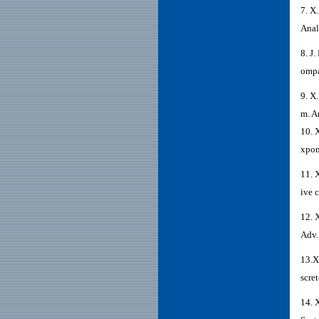
7. X
Anal
8. J
ompa
9. X
m. A
10. 
xpon
11. 
ive 
12. 
Adv.
13.X
scre
14. 