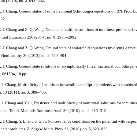
. 36 (2016), no. 2, 643–652.
X. J. Chang, Ground states of some fractional Schrödinger equations on RN. Proc. Ed
32.
X. J. Chang and Z.-Q. Wang, Nodal and multiple solutions of nonlinear problems invo
rential Equations 256 (2014), no. 8, 2965–2992.
X
. J. Chang and Z.-Q. Wang,
Ground state of scalar field equations involving a frac
y. Nonlinearity 26 (2013), no. 2, 479–494.
X. J. Chang, Ground state solutions of asymptotically linear fractional Schrödinger 
6, 061504, 10 pp.
. J. Chang, Multiplicity of solutions for semilinear elliptic problems with combi
. 13 (2011), no. 3, 389–405.
. J. Chang and Y. Li, Existence and multiplicity of nontrivial solutions for semilinea
ance. Topol. Methods Nonlinear Anal. 36 (2010), no. 2, 285–310.
X. J. Chang, Y. Li and S. G. Ji, Nonresonance conditions on the potential with respec
richlet problems. Z. Angew. Math. Phys. 61 (2010), no. 5, 823–833.