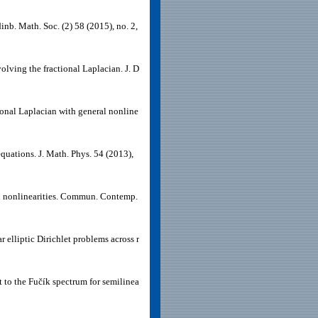
inb. Math. Soc. (2) 58 (2015), no. 2,
lving the fractional Laplacian. J. D
tional Laplacian with general nonline
equations. J. Math. Phys. 54 (2013),
ned nonlinearities. Commun. Contemp.
r elliptic Dirichlet problems across r
t to the Fučík spectrum for semilinea