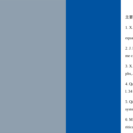
主要
1. X
equa
2.
J.
me c
3.
X.
phs,
4. Q
l. 3
5. Q
syst
6. M
ritic