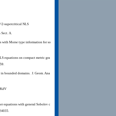
L^2-supercritical NLS
 Sect. A.
s with Morse type information for so
NLS equations on compact metric gra
59.
ns in bounded domains. J. Geom. Ana
r-KdV
ger equations with general Sobolev c
024035.