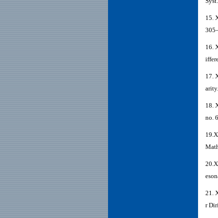
Syst
15. 
305–
16. 
iffe
17. 
arit
18. 
no. 
19.X
Math
20.X
eson
21. 
r Di