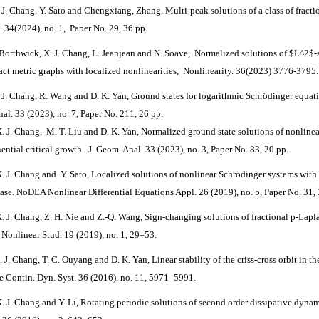
. J. Chang, Y. Sato and Chengxiang, Zhang,
Multi-peak solutions of a class of fract
. 34(2024), no. 1,
Paper No. 29, 36 pp.
. Borthwick, X. J. Chang, L. Jeanjean and N. Soave,
Normalized solutions of $L^2$-
ct metric graphs with localized nonlinearities, Nonlinearity. 36(2023) 3776-3795.
. J. Chang, R. Wang and D. K. Yan,
Ground states for logarithmic Schrödinger equati
nal. 33 (2023), no. 7, Paper No. 211, 26 pp.
X. J. Chang, M. T. Liu and D. K. Yan, Normalized ground state solutions of nonline
ential critical growth. J. Geom. Anal. 33 (2023), no. 3, Paper No. 83, 20 pp.
X. J. Chang and Y. Sato, Localized solutions of nonlinear Schrödinger systems with cr
case. NoDEA Nonlinear Differential Equations Appl. 26 (2019), no. 5, Paper No. 31, 
X. J. Chang, Z. H. Nie and Z.-Q. Wang, Sign-changing solutions of fractional p-Lapl
 Nonlinear Stud. 19 (2019), no. 1, 29–53.
. J. Chang, T. C. Ouyang and D. K. Yan, Linear stability of the criss-cross orbit in 
te Contin. Dyn. Syst. 36 (2016), no. 11, 5971–5991.
X. J. Chang and Y. Li, Rotating periodic solutions of second order dissipative dyna