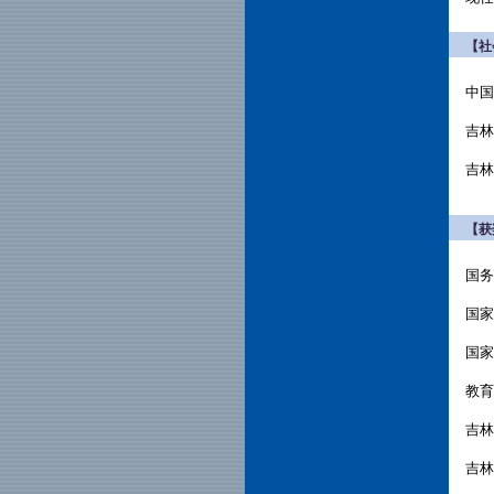
【社
中国
吉林
吉林
【获
国务
国家
国家
教育
吉林
吉林