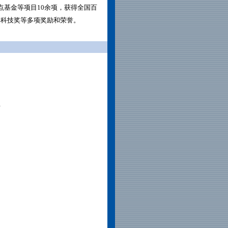
点基金等项目
10
余项，获得全国百
年科技奖等多项奖励和荣誉。
后