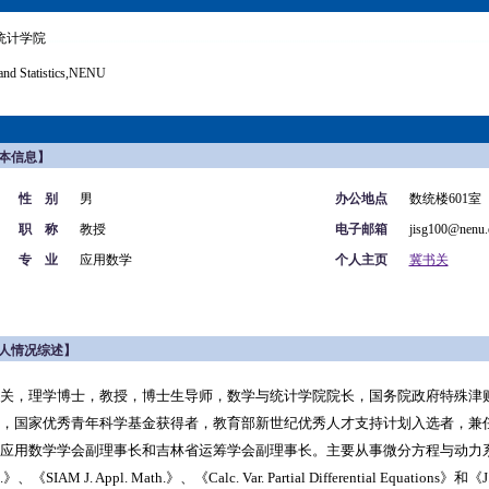
统计学院
and Statistics,NENU
本信息】
性 别
男
办公地点
数统楼601室
职 称
教授
电子邮箱
jisg100@nenu.
专 业
应用数学
个人主页
冀书关
人情况综述】
关，理学博士，教授，博士生导师，数学与统计学院院长，国务院政府特殊津
，国家优秀青年科学基金获得者，教育部新世纪优秀人才支持计划入选者
，兼
应用数学学会副理事长和吉林省运筹学会副理事长
。主要从事微分方程与动力
.
》、《
SIAM J. Appl. Math.
》、《
Calc. Var. Partial Differential Equations
》和《
J