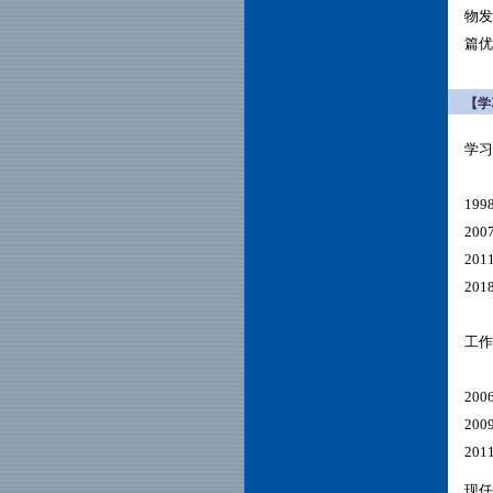
物发
篇优
【学
学习
19
200
201
201
工作
20
20
20
现任