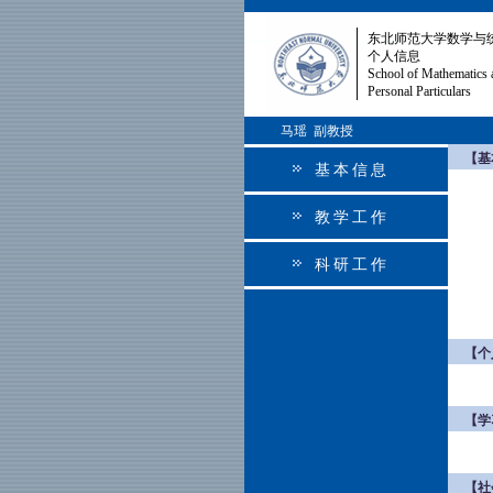
东北师范大学数学与
个人信息
School of Mathematics 
Personal Particulars
马瑶 副教授
【基
基本信息
教学工作
科研工作
【个
【学
【社