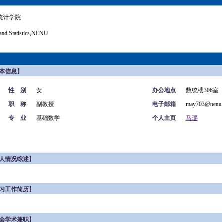
统计学院
and Statistics,NENU
本信息】
性 别
女
办公地点
数统楼306室
职 称
副教授
电子邮箱
may703@nenu.
专 业
基础数学
个人主页
马瑶
人情况综述】
习工作简历】
会学术兼职】