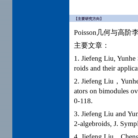
【主要研究方向】
Poisson几何与高阶
主要文章：
1. Jiefeng Liu, Yunhe
roids and their applic
2. Jiefeng Liu，Yunh
ators on bimodules ov
0-118.
3. Jiefeng Liu and Y
2-algebroids, J. Sym
4. Jiefeng Liu，Chen