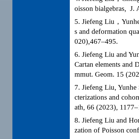
oisson bialgebras, J.
5. Jiefeng Liu，Yunh
s and deformation quan
020),467–495.
6. Jiefeng Liu and Y
Cartan elements and D
mmut. Geom. 15 (202
7.
Jiefeng Liu, Yunhe
cterizations and coho
ath, 66 (2023),
1177–
8. Jiefeng Liu and H
zation of Poisson con