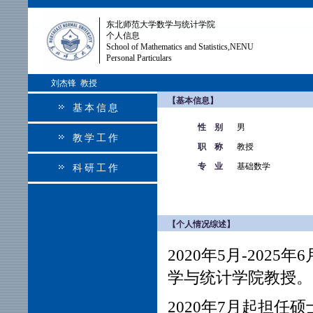
东北师范大学数学与统计学院
个人信息
School of Mathematics and Statistics,NENU
Personal Particulars
刘杰锋 教授
【基本信息】
基本信息
性 别
男
教学工作
职 称
教授
专 业
基础数学
科研工作
【个人情况综述】
2020
年
5
月-2025
学与统计学院教授。
2020
年
7
月起担任硕