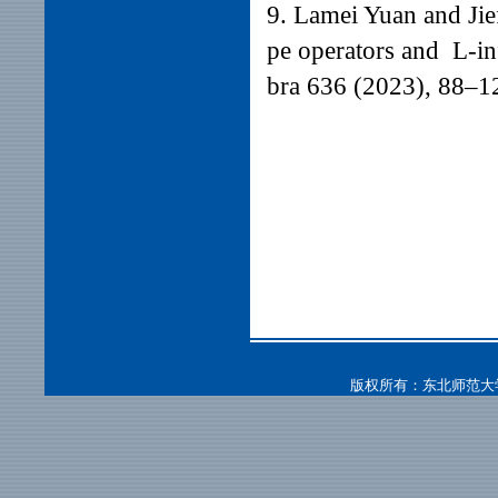
9.
Lamei Yuan and Jief
pe operators and L-inf
bra 636 (2023), 88–1
版权所有：东北师范大