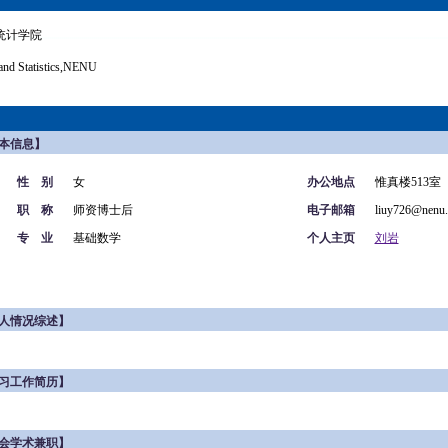
统计学院
and Statistics,NENU
本信息】
性 别
女
办公地点
惟真楼513室
职 称
师资博士后
电子邮箱
liuy726@nenu.
专 业
基础数学
个人主页
刘岩
人情况综述】
习工作简历】
会学术兼职】