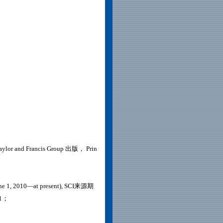
Taylor and Francis Group 出版， Prin
(June 1, 2010—at present), SCI来源期
41；