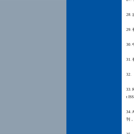
28
29
30
31
32.
33. 
t IS
34. 
刊，Ta