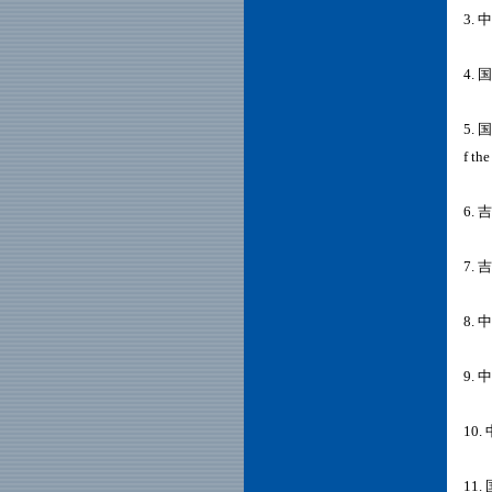
3.
4.
5. 
f th
6.
7.
8.
9.
10
11