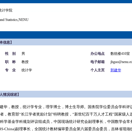
统计学院
and Statistics,NENU
本信息】
性 别
男
办公地点
数统楼410室
职 称
教授
电子邮箱
jhguo@nenu.ed
专 业
统计学
个人主页
郭建华
人情况综述】
建华，教授，统计学专业，理学博士，博士生导师。国务院学位委员会学科评
者，教育部“长江学者奖励计划”特聘教授，“新世纪百千万人才工程”国家级人
科学基金学科规划评议组成员，中国现场统计研究会副理事长，中国数学会常
IBS-China)副理事长，全国统计教材编审委员会第六届委员会委员，吉林省