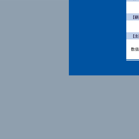
【获
【主
数值