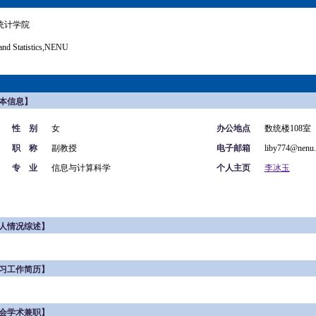
统计学院
and Statistics,NENU
本信息】
性 别
女
办公地点
数统楼108室
职 称
副教授
电子邮箱
liby774@nenu.
专 业
信息与计算科学
个人主页
李冰玉
人情况综述】
习工作简历】
会学术兼职】