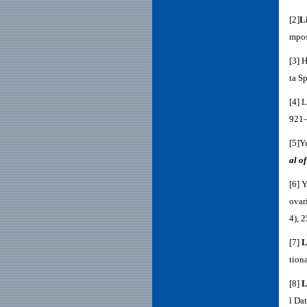
[2]
Li
mpos
[3]
H
ta Sp
[4]
L
921–
[5]
Y
al o
[6] Y
ovar
4), 
[7]
L
tion
[8]
L
l Da