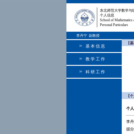
东北师范大学数学与
个人信息
School of Mathematics 
Personal Particulars
李丹宁 副教授
【基
基本信息
教学工作
科研工作
【个
个人简
李丹
据分