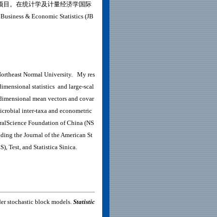
项目。在统计学及计量经济学国际
 Business & Economic Statistics (JB
 Northeast Normal University. My res
imensional statistics and large-scal
h-dimensional mean vectors and covar
microbial inter-taxa and econometric
uralScience Foundation of China (NS
uding the Journal of the American St
, Test, and Statistica Sinica.
er stochastic block models.
Statistic