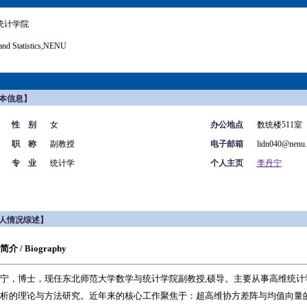
统计学院
and Statistics,NENU
本信息】
性 别
女
办公地点
数统楼511室
职 称
副教授
电子邮箱
lidn040@nenu.
专 业
统计学
个人主页
李丹宁
人情况综述】
介 / Biography
宁，博士，现任东北师范大学数学与统计学院副教授,硕导。主要从事高维统计
析的理论与方法研究。近年来的核心工作聚焦于：超高维协方差阵与均值向量