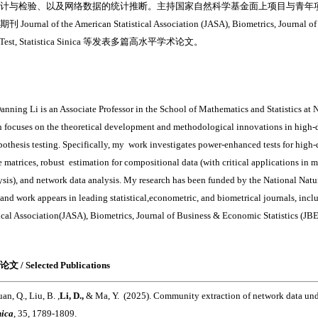
计与检验、以及网络数据的统计推断。主持国家自然科学基金面上项目与青年
 Journal of the American Statistical Association (JASA), Biometrics, Journal of
, Test, Statistica Sinica 等发表多篇高水平学术论文。
Danning Li is an Associate Professor in the School of Mathematics and Statistics at
h focuses on the theoretical development and methodological innovations in high-d
pothesis testing. Specifically, my work investigates power-enhanced tests for hig
e matrices, robust estimation for compositional data (with critical applications in 
ysis), and network data analysis. My research has been funded by the National Nat
 and work appears in leading statistical,econometric, and biometrical journals, incl
tical Association(JASA), Biometrics, Journal of Business & Economic Statistics (JBES)
 / Selected Publications
an, Q., Liu, B.
,
Li, D.
,
& Ma, Y. (2025). Community extraction of network data und
nica
, 35, 1789-1809.