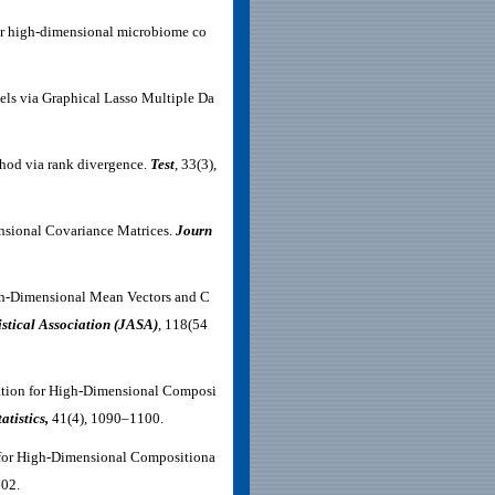
or high-dimensional microbiome co
els via Graphical Lasso Multiple Da
thod via rank divergence.
Test
, 33(3),
nsional Covariance Matrices.
Journ
gh-Dimensional Mean Vectors and C
istical Association (JASA)
, 118(54
tion for High-Dimensional Composi
tistics
,
41(4), 1090–1100.
for High-Dimensional Compositiona
602.