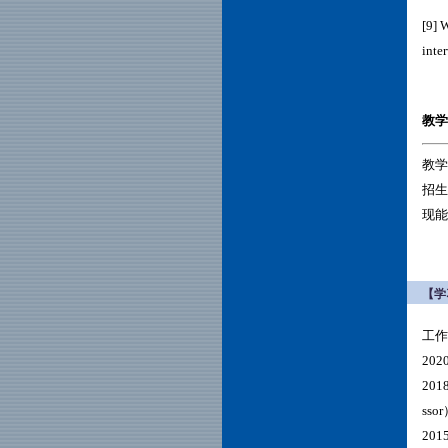
[9] 
inte
教学与
教学
招生
现能
【学
工作
20
201
sso
201