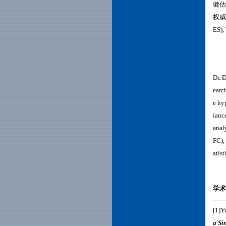
健估
权威期刊
ES)
Dr. 
earc
e hy
ianc
anal
FC),
atis
学术论文
[1]Yu
a Si