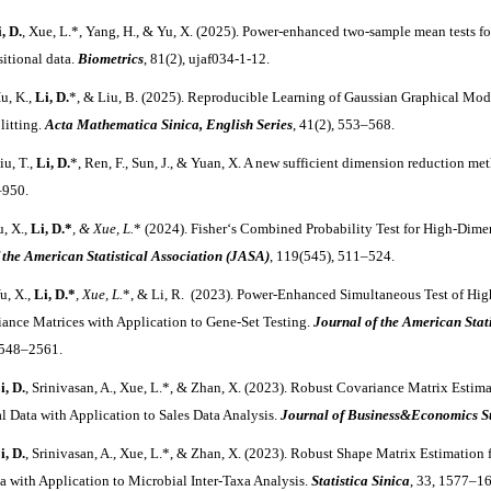
, D.
, Xue, L.*, Yang, H., & Yu, X.
(2025). Power-enhanced two-sample mean tests f
itional data.
Biometrics
, 81(2), ujaf034-1-12.
u, K.,
Li, D.
*, & Liu, B.
(2025). Reproducible Learning of Gaussian Graphical Mod
litting.
Acta Mathematica Sinica, English Series
, 41(2), 553–568.
iu, T.,
Li, D.
*, Ren, F., Sun, J., & Yuan, X
. A new sufficient dimension reduction me
950.
u, X.,
Li, D.*
, & Xue, L.
*
(2024).
Fisher‘s Combined Probability Test for High-Dime
f the American Statistical Association (JASA)
, 119(545), 511–524.
u, X.,
Li, D.
*
, Xue, L.
*, & Li, R. (2023). Power-Enhanced Simultaneous Test of Hi
iance Matrices with Application to Gene-Set Testing.
Journal of the American Stat
2548–2561.
i, D.
, Srinivasan, A., Xue, L.*, & Zhan, X. (2023).
Robust Covariance Matrix Estima
al Data with Application to Sales Data Analysis.
Journal of Business
&Economics Sta
i, D.
, Srinivasan, A., Xue, L.*, & Zhan, X. (2023).
Robust Shape Matrix Estimation 
ta with Application to Microbial Inter-Taxa Analysis.
Statistica Sinica
, 33, 1577–1