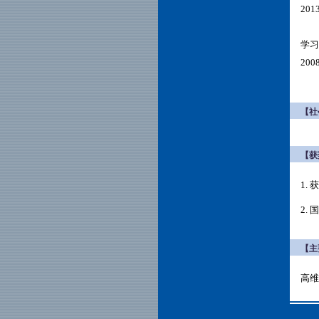
201
学习
200
【社
【获
1.
2.
【主
高维