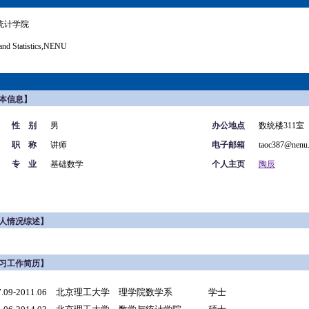
统计学院
and Statistics,NENU
本信息】
性 别
男
办公地点
数统楼311室
职 称
讲师
电子邮箱
taoc387@nenu.
专 业
基础数学
个人主页
陶辰
人情况综述】
习工作简历】
07.09-2011.06 北京理工大学 理学院数学系 学士