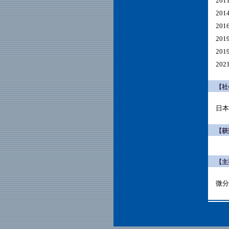
20
20
20
20
20
2
【社
日本
【获
【主
微分