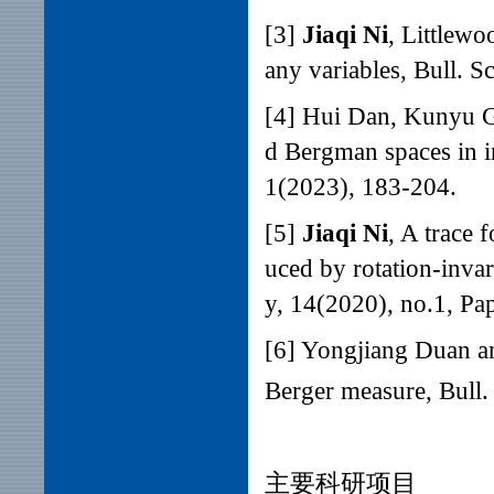
[3]
Jiaqi Ni
, Littlewo
any variables,
Bull. S
[4] Hui Dan, Kunyu 
d Bergman spaces in in
1(2023
), 183-204.
[5]
Jiaqi Ni
, A trace 
uced by rotation-inva
y, 14(2020), no.1, Pa
[6] Yongjiang Duan 
Berger measure, Bull.
主要科研项目