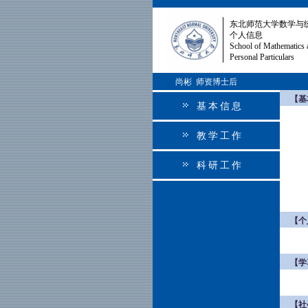
东北师范大学数学与
个人信息
School of Mathematics 
Personal Particulars
尚彬 师资博士后
【基
基本信息
教学工作
科研工作
【个
【学
【社