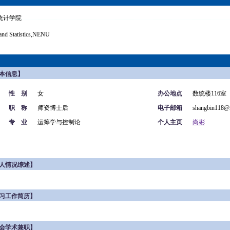
统计学院
and Statistics,NENU
本信息】
性 别
女
办公地点
数统楼116室
职 称
师资博士后
电子邮箱
shangbin118@n
专 业
运筹学与控制论
个人主页
尚彬
人情况综述】
习工作简历】
会学术兼职】