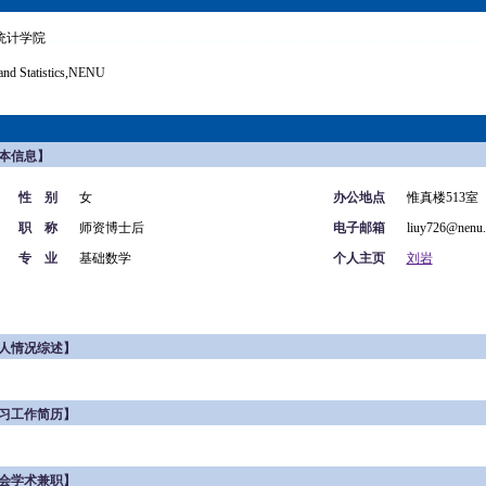
统计学院
and Statistics,NENU
本信息】
性 别
女
办公地点
惟真楼513室
职 称
师资博士后
电子邮箱
liuy726@nenu.
专 业
基础数学
个人主页
刘岩
人情况综述】
习工作简历】
会学术兼职】