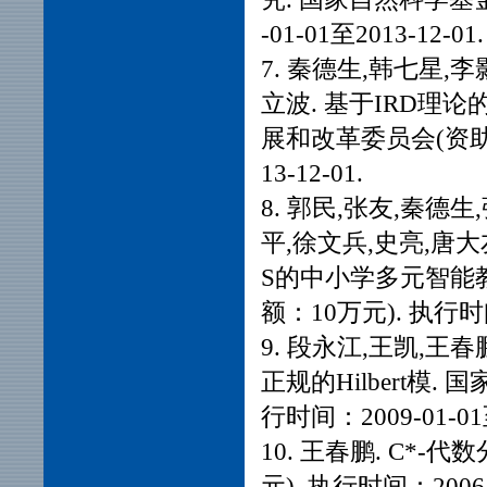
-01-01至2013-12-01.
7. 秦德生,韩七星,
立波. 基于IRD理
展和改革委员会(资助金额
13-12-01.
8. 郭民,张友,秦德
平,徐文兵,史亮,唐大
S的中小学多元智能
额：10万元). 执行时间：
9. 段永江,王凯,王春
正规的Hilbert模.
行时间：2009-01-01至
10. 王春鹏. C*
元). 执行时间：2006-0