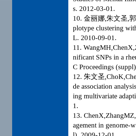
s. 2012-03-01.
10. 金丽娜,朱文圣,郭建华. 
plotype clustering w
L. 2010-09-01.
11. WangMH,ChenX,
nificant SNPs in a rh
C Proceedings (suppl
12. 朱文圣,ChoK,Che
de association analys
ing multivariate adap
1.
13. ChenX,ZhangM
agement in genome-wi
l). 2009-12-01.