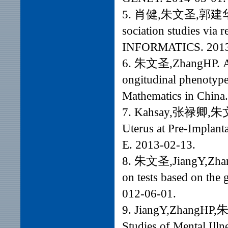
5. 肖健,朱文圣,郭建华. Lar
sociation studies via
INFORMATICS. 2013
6. 朱文圣,ZhangHP. A no
ongitudinal phenotypes
Mathematics in China
7. Kahsay,张禄卿,朱文圣,
Uterus at Pre-Implan
E. 2013-02-13.
8. 朱文圣,JiangY,ZhangH
on tests based on the
012-06-01.
9. JiangY,ZhangHP,朱文
Studies of Mental Ill