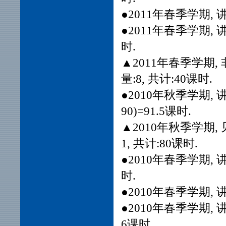
●2011年春季学期, 
●2011年春季学期, 讲
时.
▲2011年春季学期,
量:8, 共计:40课时.
●2010年秋季学期, 讲
90)=91.5课时.
▲2010年秋季学期, 
1, 共计:80课时.
●2010年春季学期, 讲授
时.
●2010年春季学期, 
●2010年春季学期, 讲授
6课时.