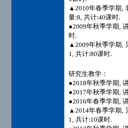
▲2010年春季学期,
量:8, 共计:40课时.
●2009年秋季学期, 讲授
时.
▲2009年秋季学期, 
1, 共计:80课时.
研究生教学：
●2018年秋季学期, 
●2017年秋季学期, 
●2016年春季学期, 
▲2014年春季学期, 
1, 共计:10课时.