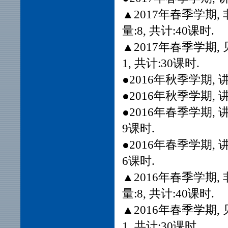
▲2017年春季学期,
量:8, 共计:40课时.
▲2017年春季学期, 
1, 共计:30课时.
●2016年秋季学期, 
●2016年秋季学期, 
●2016年春季学期, 讲授
9课时.
●2016年春季学期, 讲授
6课时.
▲2016年春季学期,
量:8, 共计:40课时.
▲2016年春季学期, 
1, 共计:30课时.