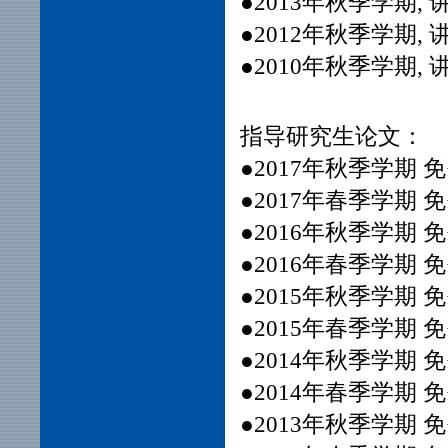
●2013年秋季学期, 
●2012年秋季学期, 
●2010年秋季学期, 
指导研究生论文：
●2017年秋季学期 
●2017年春季学期 
●2016年秋季学期 
●2016年春季学期 
●2015年秋季学期 
●2015年春季学期 
●2014年秋季学期 
●2014年春季学期 
●2013年秋季学期 