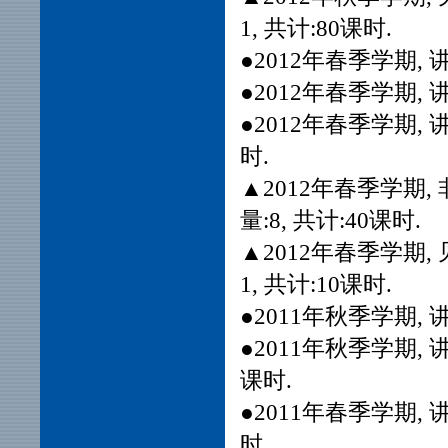
1, 共计:80课时.
●2012年春季学期, 
●2012年春季学期, 
●2012年春季学期, 讲授
时.
▲2012年春季学期,
量:8, 共计:40课时.
▲2012年春季学期, 
1, 共计:10课时.
●2011年秋季学期, 
●2011年秋季学期, 讲授
课时.
●2011年春季学期, 讲授
时.