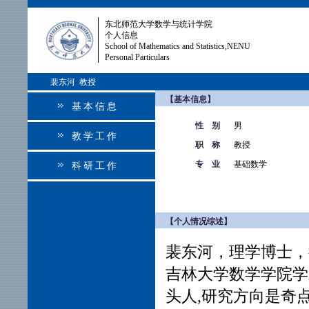
东北师范大学数学与统计学院
个人信息
School of Mathematics and Statistics,NENU
Personal Particulars
裴东河 教授
【基本信息】
基本信息
性 别
男
教学工作
职 称
教授
专 业
基础数学
科研工作
【个人情况综述】
裴东河，理学博士，
吉林大学数学学院学
头人,研究方向是奇点理