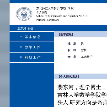
东北师范大学数学与统计学院
个人信息
School of Mathematics and Statistics,NENU
Personal Particulars
裴东河 教授
【基本信息】
基本信息
性 别
男
教学工作
职 称
教授
专 业
基础数学
科研工作
【个人情况综述】
裴东河，理学博士，
吉林大学数学学院学
头人,研究方向是奇点理