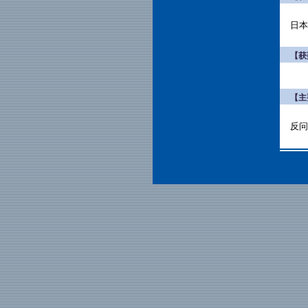
日本
【获
【主
反问