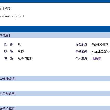
统计学院
and Statistics,NENU
本信息】
性 别
男
办公地点
数统楼603室
职 称
教授
电子邮箱
yuangh925@ne
专 业
运筹与控制
个人主页
袁岗华
人情况综述】
习工作简历】
会学术兼职】