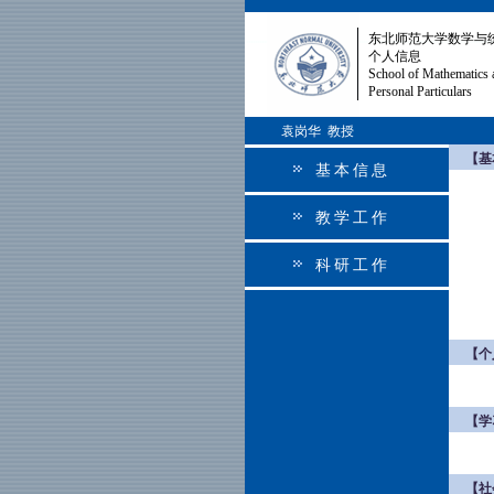
东北师范大学数学与
个人信息
School of Mathematics 
Personal Particulars
袁岗华 教授
【基
基本信息
教学工作
科研工作
【个
【学
【社