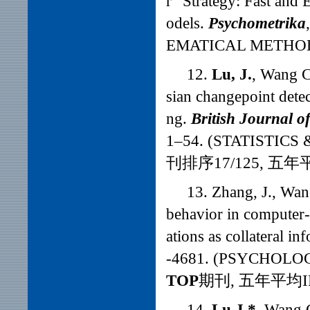
r” Strategy: Fast and 
odels.
Psychometrika
EMATICAL METHO
12
.
Lu, J.
, Wang C
sian changepoint detec
ng.
British Journal o
1–54. (STATISTI
刊排序17/125, 五年平均
13
. Zhang, J., Wa
behavior in computer-b
ations as collateral in
-4681. (PSYCHOLO
TOP
期刊, 五年平均IF 
14
.
Lu J
.
*
, Wang 