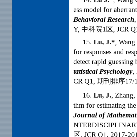
ess model for aberran
Behavioral Research
Y, 中科院1区, JCR Q
15.
Lu, J
.
*
, Wang 
for responses and resp
detect rapid guessing
tatistical Psychology
,
CR Q1, 期刊排序17/1
16.
Lu, J.
, Zhang, 
thm for estimating the
Journal of Mathemat
NTERDISCIPLIN
区, JCR Q1, 2017-2