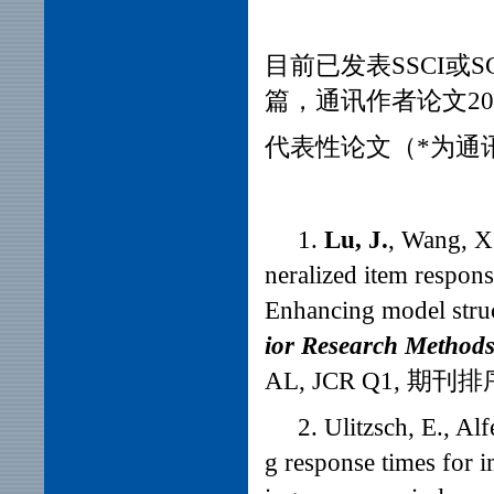
目前已发表SSCI或
篇，通讯作者论文2
代表性论文（*为通
1.
Lu, J.
, Wang, X
neralized item respon
Enhancing model struct
ior Research Method
AL, JCR Q1, 期刊排
2. Ulitzsch, E., Alf
g response times for 