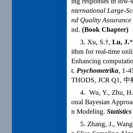
ing responses in low-
nternational Large-Sc
nd Quality Assurance
nd.
(Book Chapter)
3. Xu, S.†,
Lu, J.
*
ithm for real-time onl
Enhancing computation
t.
Psychometrika
, 1
THODS, JCR Q1,
4. Wu, Y., Zhu, H.
onal Bayesian Approac
n Modeling.
Statisti
5. Zhang, J., Wang