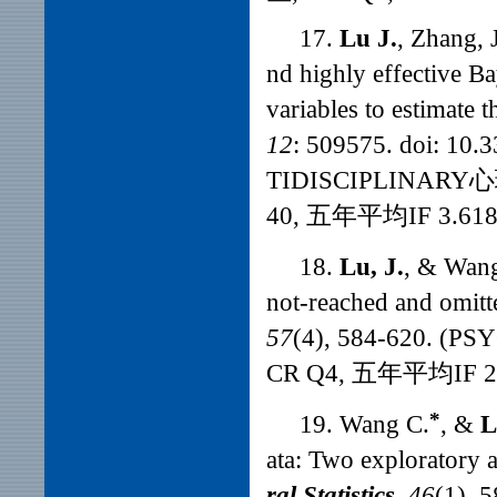
17.
Lu J.
, Zhang, J
nd highly effective B
variables to estimate t
12
: 509575. doi: 1
TIDISCIPLINAR
40, 五年平均IF 3.618
18.
Lu, J.
, & Wan
not-reached and omitt
57
(4), 584-620.
CR Q4, 五年平均IF 2.
*
19. Wang C.
, &
L
ata: Two exploratory 
ral Statistics
,
46
(1),