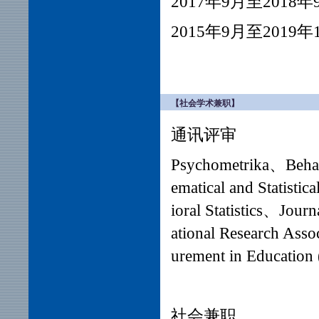
2017年9月至20
2015年9月至201
【社会学术兼职】
通讯评审
Psychometrika、Beha
ematical and Statisti
ioral Statistics、
Journ
ational Research Ass
urement in Education 
社会兼职