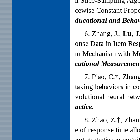
n Slice-Sampling Algor
cewise Constant Propo
ducational and Behavi
6. Zhang, J.,
Lu, J
onse Data in Item Re
m Mechanism with Mon
cational Measuremen
7. Piao, C.
†
, Zhang
taking behaviors in c
volutional neural net
actice
.
8. Zhao, Z.
†
, Zhan
e of response time allo
ing strategies in cogn