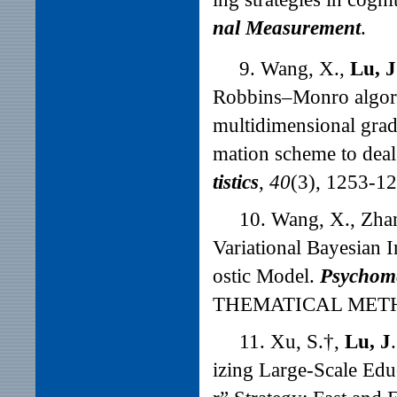
nal Measurement
.
9. Wang, X.,
Lu, J
Robbins
–
Monro algori
multidimensional grade
mation scheme to deal
tistics
,
40
(3), 1253-12
10. Wang, X., Zhan
Variational Bayesian 
ostic Model.
Psychome
THEMATICAL MET
11. Xu, S.
†
,
Lu, J
.
izing Large-Scale Ed