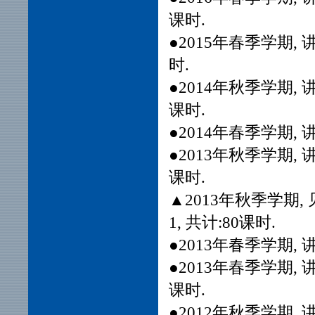
课时.
●2015年春季学期, 讲
时.
●2014年秋季学期, 讲授
课时.
●2014年春季学期, 
●2013年秋季学期, 讲授
课时.
▲2013年秋季学期, 
1, 共计:80课时.
●2013年春季学期, 
●2013年春季学期, 讲授
课时.
●2012年秋季学期, 讲授