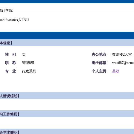
统计学院
and Statistics,NENU
本信息】
性 别
女
办公地点
数统楼206室
职 称
管理8级
电子邮箱
wus687@nenu.
专 业
行政系列
个人主页
吴双
人情况综述】
习工作简历】
会学术兼职】