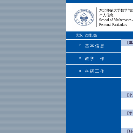
东北师范大学数学与
个人信息
School of Mathematics 
Personal Particulars
吴双 管理8级
【基
基本信息
教学工作
科研工作
【个
【学
【社