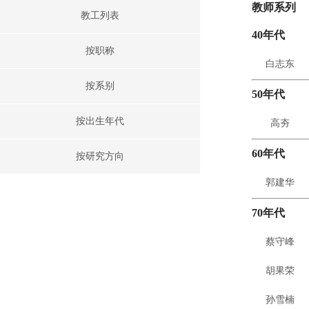
教师系列
教工列表
40年代
按职称
白志东
按系别
50年代
按出生年代
高夯
60年代
按研究方向
郭建华
70年代
蔡守峰
胡果荣
孙雪楠