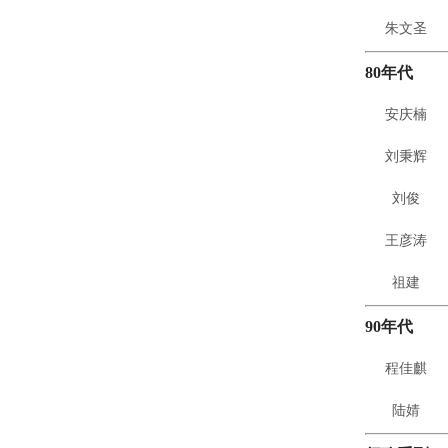
朱文圣
80年代
安庆楠
刘秉辉
刘俊
王彦涛
祖建
90年代
程佳麒
陆婧